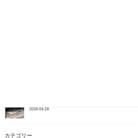
5/16(土)
2026-05-18
5/10(日)
2026-05-11
5/5(火)
2026-05-05
4/25(土)
2026-04-28
カテゴリー