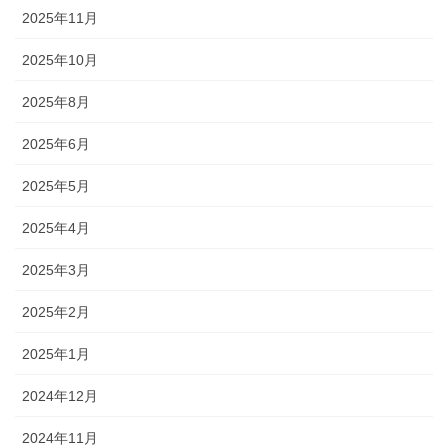
2025年11月
2025年10月
2025年8月
2025年6月
2025年5月
2025年4月
2025年3月
2025年2月
2025年1月
2024年12月
2024年11月