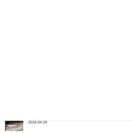
2026-05-23
5/16(土)
2026-05-18
5/10(日)
2026-05-11
5/5(火)
2026-05-05
4/25(土)
2026-04-28