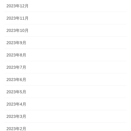
2023年12月
2023年11月
2023年10月
2023年9月
2023年8月
2023年7月
2023年6月
2023年5月
2023年4月
2023年3月
2023年2月